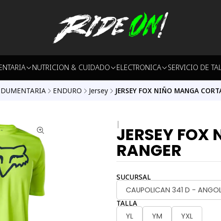
ENTARIA
NUTRICION & CUIDADO
ELECTRONICA
SERVICIO DE TA
NDUMENTARIA
ENDURO
Jersey
JERSEY FOX NIÑO MANGA CORT
|
JERSEY FOX
RANGER
SUCURSAL
CAUPOLICAN 341 D - ANGO
TALLA
YL
YM
YXL