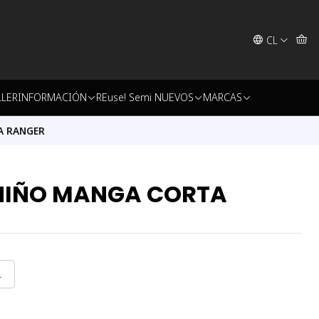
CL
LLER
INFORMACIÓN
REuse! Semi NUEVOS
MARCAS
A RANGER
 NIÑO MANGA CORTA
L