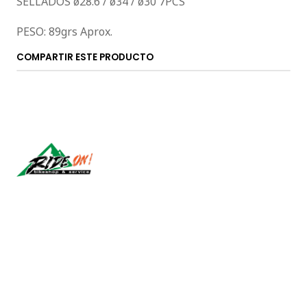
SELLADOS ø28.6 / ø34 / ø30 7PCS
PESO: 89grs Aprox.
COMPARTIR ESTE PRODUCTO
Síguenos
CONTÁCTANOS
ventas@rideon.cl
56942237877