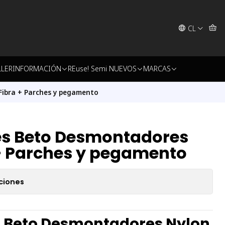
CL
LLER
INFORMACIÓN
REuse! Semi NUEVOS
MARCAS
Fibra + Parches y pegamento
hes Beto Desmontadores
 + Parches y pegamento
ciones
s Beto Desmontadores Nylon