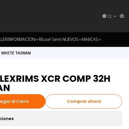
CL
LLER
INFORMACIÓN
REuse! Semi NUEVOS
MARCAS
H WHITE TAIWAN
ALEXRIMS XCR COMP 32H
AN
egar al Carro
Comprar ahora
ciones