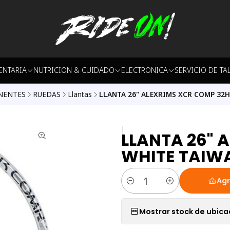
ENTARIA
NUTRICION & CUIDADO
ELECTRONICA
SERVICIO DE TA
NENTES
RUEDAS
Llantas
LLANTA 26" ALEXRIMS XCR COMP 32
|
LLANTA 26" 
WHITE TAIW
Agr
Cantidad
Mostrar stock de ubica