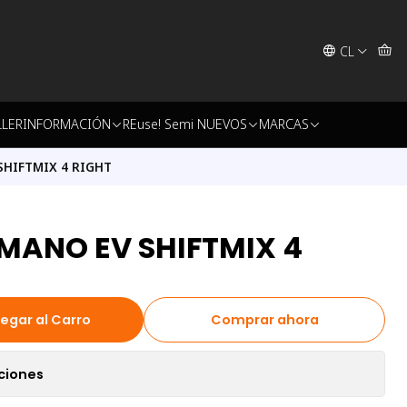
CL
LLER
INFORMACIÓN
REuse! Semi NUEVOS
MARCAS
HIFTMIX 4 RIGHT
MANO EV SHIFTMIX 4
egar al Carro
Comprar ahora
ciones