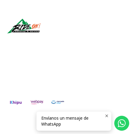
Síguenos
CONTÁCTANOS
ventas@rideon.cl
56942237877
Envíanos un mensaje de
2026 RIDE ON!.
WhatsApp
Todos los derechos reservados.
Desarrollado por Jumpseller
.