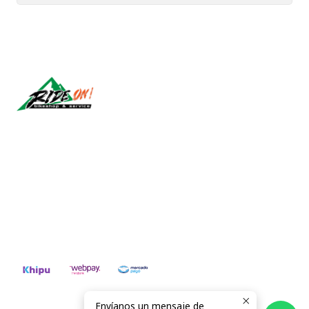
Síguenos
CONTÁCTANOS
ventas@rideon.cl
56942237877
Envíanos un mensaje de