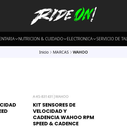
ENTARIA
NUTRICION & CUIDADO
ELECTRONICA
SERVICIO DE TA
Inicio
MARCAS
WAHOO
A-KS-831431
|
WAHOO
OCIDAD
KIT SENSORES DE
EED
VELOCIDAD Y
CADENCIA WAHOO RPM
SPEED & CADENCE