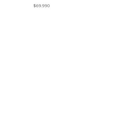
$69.990
CONTÁCTANOS
ventas@rideon.cl
56942237877