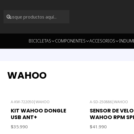
BICICLETAS
COMPONENTES
ACCESORIOS
INDUM
WAHOO
A-KW-722050
|
WAHOO
A-SD-250886
|
WAHOO
KIT WAHOO DONGLE
SENSOR DE VEL
USB ANT+
WAHOO RPM SP
$35.990
$41.990