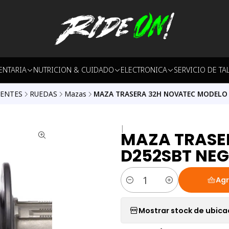
ENTARIA
NUTRICION & CUIDADO
ELECTRONICA
SERVICIO DE TA
ENTES
RUEDAS
Mazas
MAZA TRASERA 32H NOVATEC MODELO
|
MAZA TRASE
D252SBT NE
Agr
Cantidad
Mostrar stock de ubica