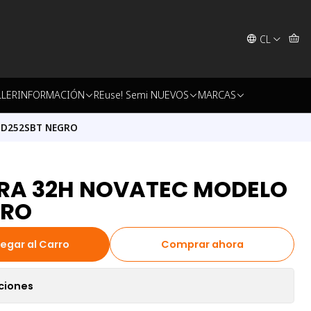
CL
LLER
INFORMACIÓN
REuse! Semi NUEVOS
MARCAS
 D252SBT NEGRO
RA 32H NOVATEC MODELO
GRO
egar al Carro
Comprar ahora
ciones