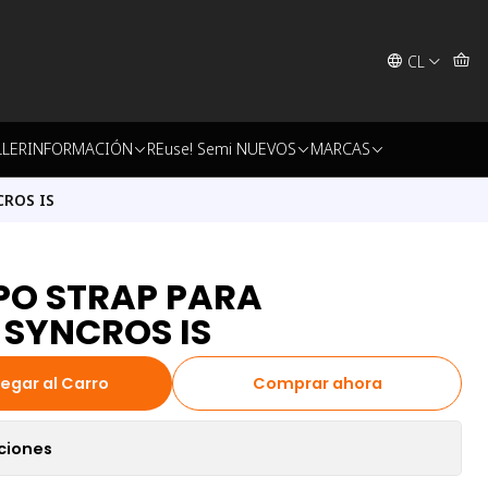
CL
LLER
INFORMACIÓN
REuse! Semi NUEVOS
MARCAS
CROS IS
PO STRAP PARA
 SYNCROS IS
egar al Carro
Comprar ahora
ciones