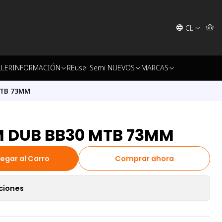
CL
LLER
INFORMACIÓN
REuse! Semi NUEVOS
MARCAS
TB 73MM
 DUB BB30 MTB 73MM
egar al Carro
Comprar ahora
ciones