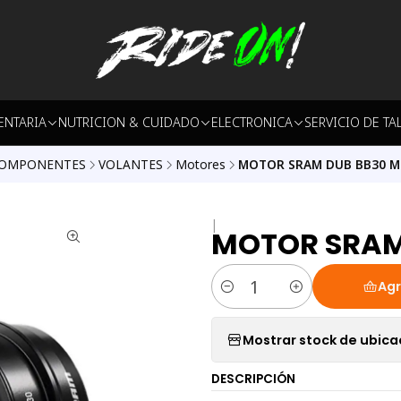
ENTARIA
NUTRICION & CUIDADO
ELECTRONICA
SERVICIO DE TA
OMPONENTES
VOLANTES
Motores
MOTOR SRAM DUB BB30 M
|
MOTOR SRAM
Agr
Cantidad
Mostrar stock de ubica
DESCRIPCIÓN