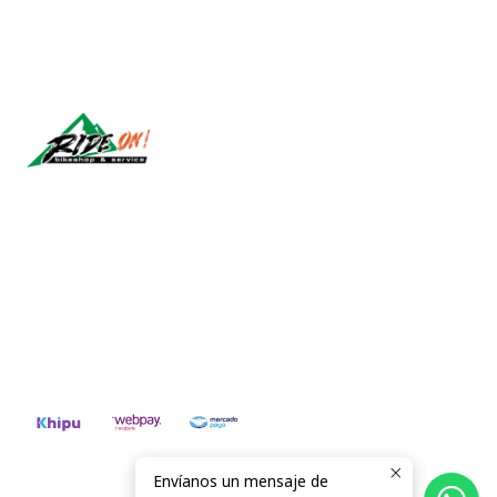
Síguenos
CONTÁCTANOS
ventas@rideon.cl
56942237877
Envíanos un mensaje de
2026 RIDE ON!.