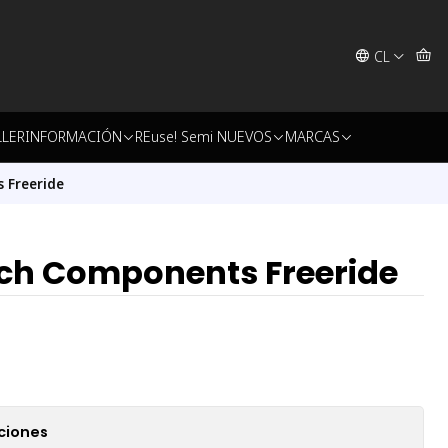
CL
LLER
INFORMACIÓN
REuse! Semi NUEVOS
MARCAS
 Freeride
tch Components Freeride
ciones