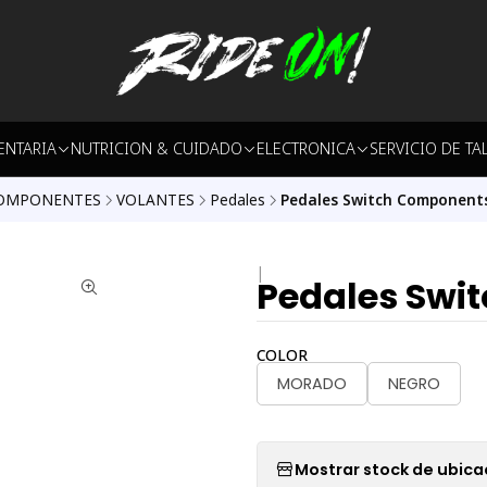
ENTARIA
NUTRICION & CUIDADO
ELECTRONICA
SERVICIO DE TA
OMPONENTES
VOLANTES
Pedales
Pedales Switch Components
|
Pedales Swi
COLOR
MORADO
NEGRO
Mostrar stock de ubica