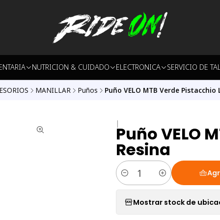
ENTARIA
NUTRICION & CUIDADO
ELECTRONICA
SERVICIO DE TA
ESORIOS
MANILLAR
Puños
Puño VELO MTB Verde Pistacchio 
|
Puño VELO MT
Resina
Agr
Cantidad
Mostrar stock de ubica