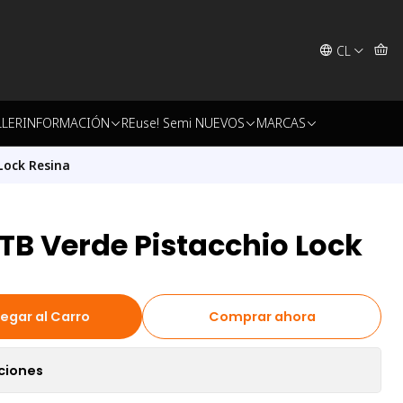
CL
LLER
INFORMACIÓN
REuse! Semi NUEVOS
MARCAS
Lock Resina
B Verde Pistacchio Lock
egar al Carro
Comprar ahora
ciones