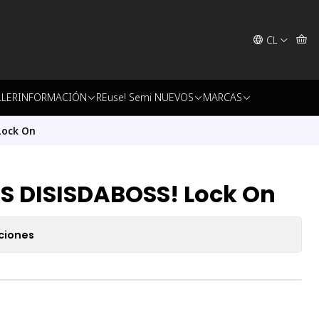
CL
LLER
INFORMACIÓN
REuse! Semi NUEVOS
MARCAS
Lock On
S DISISDABOSS! Lock On
ciones