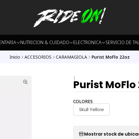
ENTARIA
NUTRICION & CUIDADO
ELECTRONICA
SERVICIO DE TA
Inicio
ACCESORIOS
CARAMAGIOLA
Purist MoFlo 22oz
|
Purist MoFlo
COLORES
Skull Yellow
Mostrar stock de ubica