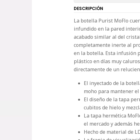
DESCRIPCIÓN
La botella Purist MoFlo cuen
infundido en la pared interi
acabado similar al del crist
completamente inerte al pr
en la botella. Esta infusió
plástico en días muy caluros
directamente de un relucient
El inyectado de la botell
moho para mantener el a
El diseño de la tapa pe
cubitos de hielo y mezcl
La tapa hermética MoFl
el mercado y además hem
Hecho de material de LDP