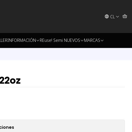
CL
LLER
INFORMACIÓN
REuse! Semi NUEVOS
MARCAS
 22oz
ciones