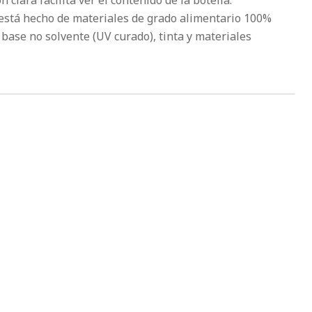
n clara facilita ver el contenido de la botella.
A está hecho de materiales de grado alimentario 100%
 base no solvente (UV curado), tinta y materiales