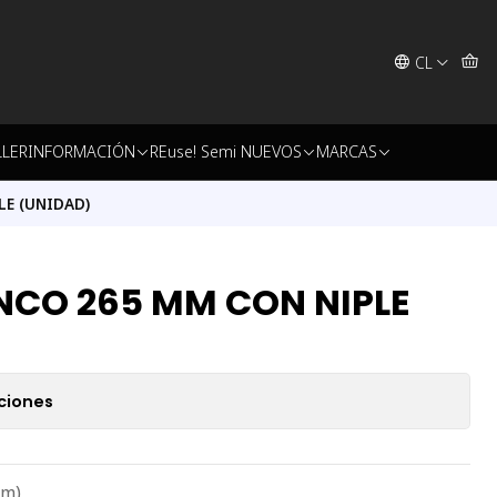
CL
LLER
INFORMACIÓN
REuse! Semi NUEVOS
MARCAS
LE (UNIDAD)
NCO 265 MM CON NIPLE
ciones
Mm)