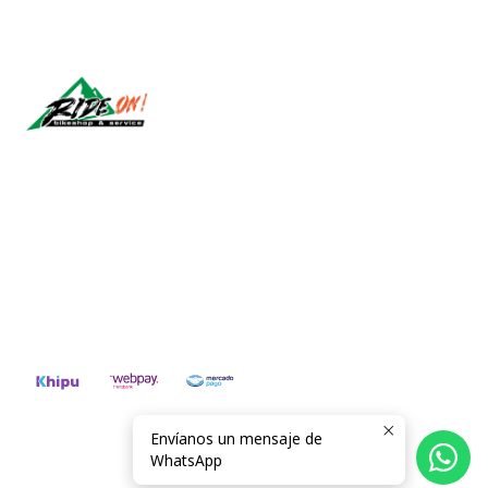
Síguenos
CONTÁCTANOS
ventas@rideon.cl
56942237877
Envíanos un mensaje de
2026 RIDE ON!.
WhatsApp
Todos los derechos reservados.
Desarrollado por Jumpseller
.