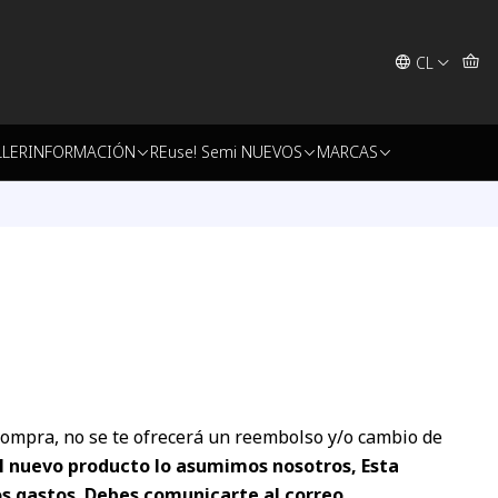
CL
LLER
INFORMACIÓN
REuse! Semi NUEVOS
MARCAS
compra, no se te ofrecerá un reembolso y/o cambio de
el nuevo producto lo asumimos nosotros, Esta
los gastos. Debes comunicarte al correo