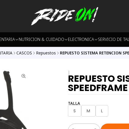
ENTARIA
NUTRICION & CUIDADO
ELECTRONICA
SERVICIO DE TA
TARIA
CASCOS
Repuestos
REPUESTO SISTEMA RETENCION SP
|
REPUESTO SI
SPEEDFRAME
TALLA
S
M
L