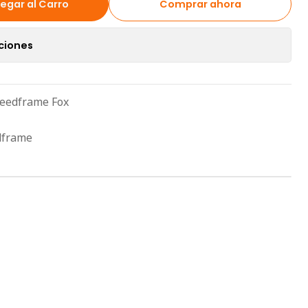
egar al Carro
Comprar ahora
ciones
peedframe Fox
dframe