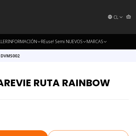
CL
LLER
INFORMACIÓN
REuse! Semi NUEVOS
MARCAS
 DVMS002
AREVIE RUTA RAINBOW