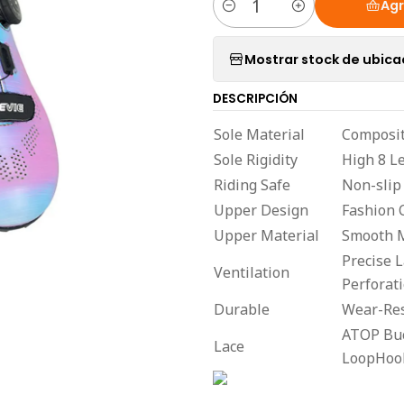
Agr
Cantidad
Mostrar stock de ubica
DESCRIPCIÓN
Sole Material
Composit
Sole Rigidity
High 8 Le
Riding Safe
Non-slip
Upper Design
Fashion 
Upper Material
Smooth M
Precise 
Ventilation
Perforat
Durable
Wear-Res
ATOP Buc
Lace
LoopHoo