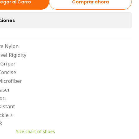
egar al Carro
Comprar ahora
ciones
e Nylon
vel Rigidity
 Griper
Concise
icrofiber
Laser
ion
istant
kle +
k