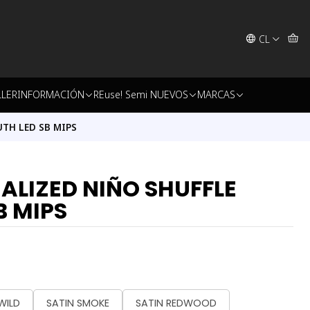
CL
LLER
INFORMACIÓN
REuse! Semi NUEVOS
MARCAS
TH LED SB MIPS
ALIZED NIÑO SHUFFLE
B MIPS
WILD
SATIN SMOKE
SATIN REDWOOD