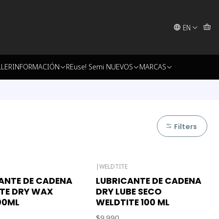
EN
LLER
INFORMACIÓN
REuse! Semi NUEVOS
MARCAS
Filters
|
WELDTITE
ck
Out of stock
ANTE DE CADENA
LUBRICANTE DE CADENA
TE DRY WAX
DRY LUBE SECO
00ML
WELDTITE 100 ML
$9.990