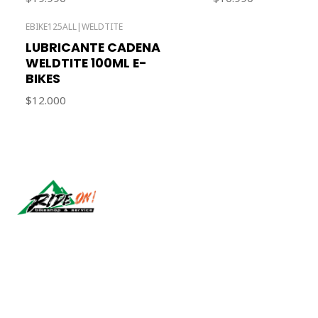
EBIKE125ALL
|
WELDTITE
Out of stock
LUBRICANTE CADENA
WELDTITE 100ML E-
BIKES
$12.000
Síguenos
2026 RIDE ON!.
All Rights Reserved.
Powered by Jumpseller
.