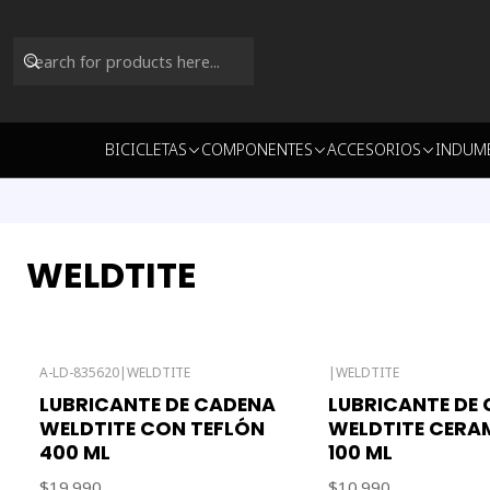
BICICLETAS
COMPONENTES
ACCESORIOS
INDUM
WELDTITE
A-LD-835620
|
WELDTITE
|
WELDTITE
Out of stock
LUBRICANTE DE CADENA
LUBRICANTE DE
WELDTITE CON TEFLÓN
WELDTITE CERA
400 ML
100 ML
$19.990
$10.990