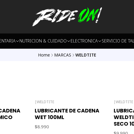
ENTARIA
NUTRICION & CUIDADO
ELECTRONICA
SERVICIO DE TA
Home
MARCAS
WELDTITE
|
WELDTITE
|
WELDTITE
Out of stock
Out of sto
 CADENA
LUBRICANTE DE CADENA
LUBRIC
MICO
WET 100ML
WELDTI
SECO 1
$8.990
$9.990