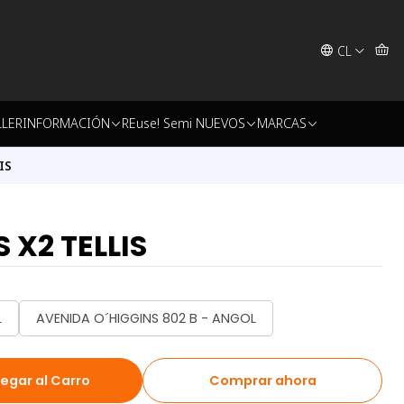
CL
LLER
INFORMACIÓN
REuse! Semi NUEVOS
MARCAS
IS
 X2 TELLIS
L
AVENIDA O´HIGGINS 802 B - ANGOL
egar al Carro
Comprar ahora