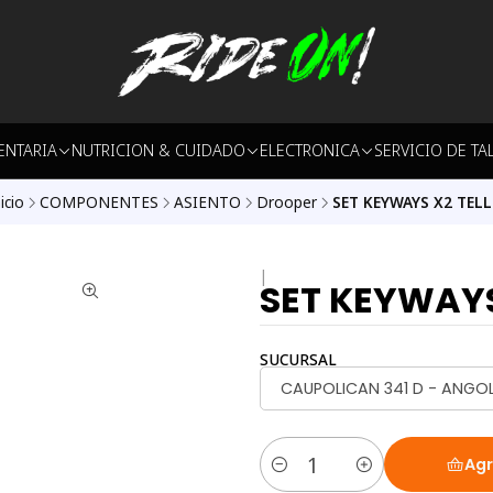
ENTARIA
NUTRICION & CUIDADO
ELECTRONICA
SERVICIO DE TA
icio
COMPONENTES
ASIENTO
Drooper
SET KEYWAYS X2 TELL
|
SET KEYWAYS
SUCURSAL
CAUPOLICAN 341 D - ANGO
Agr
Cantidad