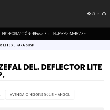
CL
LLER
INFORMACIÓN
REuse! Semi NUEVOS
MARCAS
 LITE XL PARA SUSP.
EFAL DEL. DEFLECTOR LITE
P.
L
AVENIDA O´HIGGINS 802 B - ANGOL